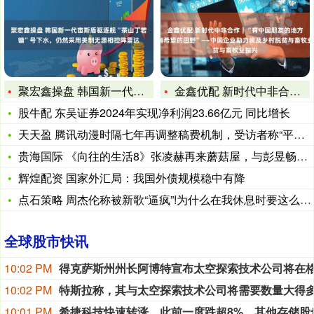
聚宏鑫操盘 韩国新一代宙斯盾驱逐舰“茶山丁若镛”号下水，仍然
金鑫优配 新时代中非合作｜“有中国朋友的地方，就有希望的田野
股牛配 东吴证券2024年实现净利润23.66亿元 同比增长
天天盈 腾讯动漫时隔七年再调整稿费机制，受访者称“平台不赚钱
贵海国际 《向往的生活8》张凌赫再来蘑菇屋，与彭昱畅预定电竞
辉煌配资 国家外汇局：我国外债规模稳中有降
点石策略 周杰伦称被新歌“逼疯”!为什么在我休息时要这么认真
全球股市快讯
10:02 PM
10:02 PM
10:01 PM