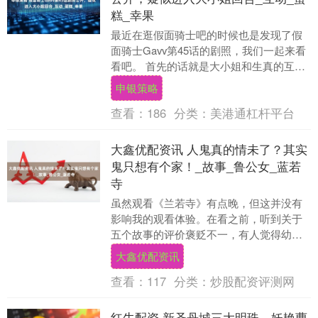
糕_幸果
最近在逛假面骑士吧的时候也是发现了假
面骑士Gavv第45话的剧照，我们一起来看
看吧。 首先的话就是大小姐和生真的互动
了，看来这波大小姐是彻底的盯上生真
申银策略
了，不过敢....
查看：
186
分类：
美港通杠杆平台
大鑫优配资讯 人鬼真的情未了？其实
鬼只想有个家！_故事_鲁公女_蓝若
寺
虽然观看《兰若寺》有点晚，但这并没有
影响我的观看体验。在看之前，听到关于
五个故事的评价褒贬不一，有人觉得幼
稚，有人则认为值得一看……个人觉得，
大鑫优配资讯
追光这次的小百伶百....
查看：
117
分类：
炒股配资评测网
红牛配资 新圣丹城三大明珠，妖艳曹