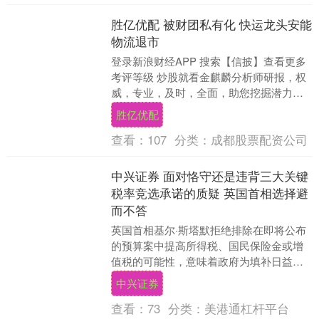
胜亿优配 被财团私有化 快运龙头安能
物流退市
登录新浪财经APP 搜索【信披】查看更多
考评等级 炒股就看金麒麟分析师研报，权
威，专业，及时，全面，助您挖掘潜力主
题机会！ 来源：北京商报 上市四年，安能
胜亿优配
物流选....
查看：
107
分类：
成都股票配资公司
中兴证券 面对恪守还是违背三大关键
税率竞选承诺的质疑 英国首相选择避
而不答
英国首相基尔·斯塔默拒绝排除在即将公布
的预算案中提高所得税、国民保险金或增
值税的可能性，意味着政府为填补日益扩
大的财政缺口可能会违背其竞选承诺。 当
中兴证券
保守党领袖K....
查看：
73
分类：
美港通杠杆平台