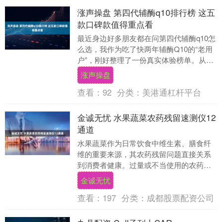
涨声操盘 第四代辅酶q10排行榜 这五
款口碑款值得重点看
最近身边好多朋友都在问第四代辅酶q10怎
么选，我作为吃了快两年辅酶Q10的“老用
户”，刚好整理了一份真实体验榜单。从成
分、吸收、适用人群到口碑，把市面上热
涨声操盘
度高的....
查看：
92
分类：
美港通杠杆平台
金诚无忧 水果蔬菜农药残留速测仪12
通道
水果蔬菜作为日常饮食中维生素、膳食纤
维的重要来源，其农药残留问题直接关系
到消费者健康。过量或不当使用的农药可
能残留在果蔬表面或内部，长期摄入会对
金诚无忧
人体肝肾、神经系....
查看：
197
分类：
成都股票配资公司