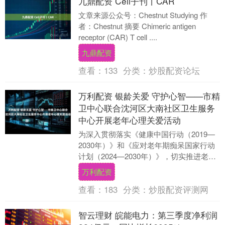
九鼎配资 Cell子刊丨CAR
文章来源公众号：Chestnut Studying 作
者：Chestnut 摘要 Chimeric antigen
receptor (CAR) T cell ....
九鼎配资
查看：
133
分类：
炒股配资论坛
万利配资 银龄关爱 守护心智——市精
卫中心联合沈河区大南社区卫生服务
中心开展老年心理关爱活动
为深入贯彻落实《健康中国行动（2019—
2030年）》和《应对老年期痴呆国家行动
计划（2024—2030年）》，切实推进老年
期痴呆防治科普宣传工作，提升公众的
万利配资
认....
查看：
183
分类：
炒股配资评测网
智云理财 皖能电力：第三季度净利润