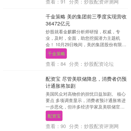
查看：
91
分类：
炒股配资评测网
千金策略 美的集团前三季度实现营收
36472亿元
炒股就看金麒麟分析师研报，权威，专
业，及时，全面，助您挖掘潜力主题机
会！ 10月29日晚间，美的集团股份有限公
司（以下简称“美的集团”）披露2025年三季
千金策略
度报告....
查看：
84
分类：
炒股配资论坛
配资宝 尽管美联储降息，消费者仍预
计通胀将加剧
美国民众对高物价的担忧日益加剧。 核心
要点 多项调查显示，消费者预计通胀将进
一步恶化，但许多经济学家及美联储官员
对通胀放缓持乐观态度。9 月通胀数据相对
配资宝
温和，为....
查看：
90
分类：
炒股配资评测网