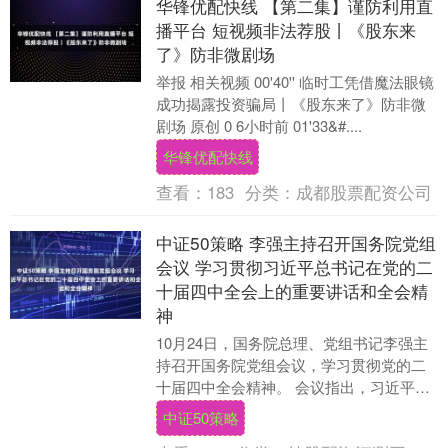
华锋优配快线 【第二集】谨防利用直
播平台 短视频非法荐股丨《股东来
了》防非微剧场
举报 相关视频 00'40'' 临时工凭借魔法眼镜
成功揭露投资骗局丨《股东来了》防非微
剧场 原创 0 6小时前 01'33&#....
华锋优配快线
查看：
183
分类：
成都股票配资公司
中证50策略 李强主持召开国务院党组
会议 学习贯彻习近平总书记在党的二
十届四中全会上的重要讲话和全会精
神
10月24日，国务院总理、党组书记李强主
持召开国务院党组会议，学习贯彻党的二
十届四中全会精神。 会议指出，习近平总
书记在全会上所作的工作报告和重要讲
中证50策略
话，总结了党....