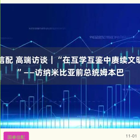
11-01
国睿信配