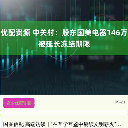
09-21
富农优配资源
国睿信配 高端访谈｜“在互学互鉴中赓续文明薪火”——访纳米比亚前总统姆本巴