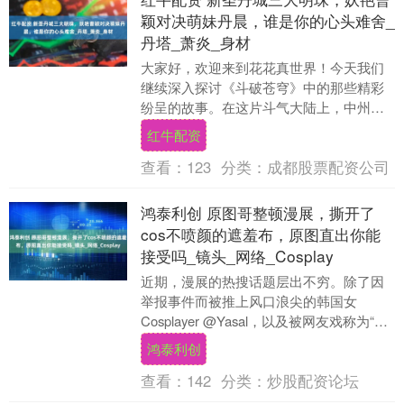
颖对决萌妹丹晨，谁是你的心头难舍_
丹塔_萧炎_身材
大家好，欢迎来到花花真世界！今天我们
继续深入探讨《斗破苍穹》中的那些精彩
纷呈的故事。在这片斗气大陆上，中州无
疑是最繁华、最为重磅的区域。提到中州
红牛配资
的顶尖势力，大家....
查看：
123
分类：
成都股票配资公司
鸿泰利创 原图哥整顿漫展，撕开了
cos不喷颜的遮羞布，原图直出你能
接受吗_镜头_网络_Cosplay
近期，漫展的热搜话题层出不穷。除了因
举报事件而被推上风口浪尖的韩国女
Cosplayer @Yasal，以及被网友戏称为“原
图哥”的一位摄影师外，讨论也未曾间
鸿泰利创
断。....
查看：
142
分类：
炒股配资论坛