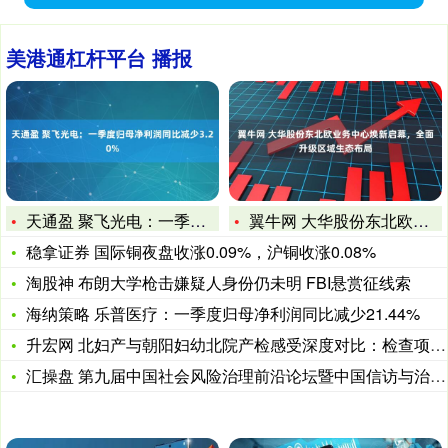
美港通杠杆平台 播报
天通盈 聚飞光电：一季度归母净利润同比减少3.20%
翼牛网 大华股份东北欧业务中心焕新启幕，全面升级区域生态布局
稳拿证券 国际铜夜盘收涨0.09%，沪铜收涨0.08%
淘股神 布朗大学枪击嫌疑人身份仍未明 FBI悬赏征线索
海纳策略 乐普医疗：一季度归母净利润同比减少21.44%
升宏网 北妇产与朝阳妇幼北院产检感受深度对比：检查项目、沟通
汇操盘 第九届中国社会风险治理前沿论坛暨中国信访与治理前沿论